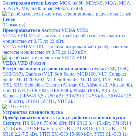
Электродвигатели Lenze:
MCS, m850, MDxKS, MQA, MCA,
SDSGA, MF, m300 Smart Motors, m500.
Lenze
(Германия)
Преобразователи частоты VEDA VFD:
VEDA VFD
VF-51 – компактный преобразователь частоты
мощностью от 0,75 до 22 кВт.
VEDA VFD VF-101 – специализированный преобразователь
частоты мощностью от 0,75 до 1120 кВт.
VEDA VFD
(Россия)
Ресурс посвящен устройствам плавного пуска:
ESQ (ESQ
GS3/GS7),
Danfoss (VLT Soft Starter MCD100, VLT Compact
Starter MCD 200/202, VLT Soft Starter MCD500),
INSTART
(SSI, SBI),
Schneider Electric (Altistart 01, Altistart 22, Altistart 48),
Eura Drives (HFR1000, HFR2000), Prostar (
PRR, PRS-2),
Siemens (3RW40 5,5 - 250 кВт, 3RW30 1,1 - 55 кВт, 3RW44 315
- 450 кВт),
ОВЕН (УПП1, УПП2).
Устройства плавного пуска
Преобразователи частоты и устройства плавного пуска
Силиум:
ПЧ SL9 0,75-800 кВт,
ПЧ SR12 0,4-15 кВт,
ПЧ SR14
5,5-18 кВт,
ПЧ SR14-E 5,5-37 кВт,
ПЧ SR16 0,2-1,1 кВт,
ПЧ
SR18 2,2-7,5 кВт,
УПП EM-GJ3 15-600 кВт,
УПП SL-GJ3 11-