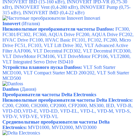
INNOVERT IBD (15-160 кВт), INNOVERT IPD-VR (0,75-30
кВт), INNOVERT Vent (0,4-280 кВт), INNOVERT Pump (0,75-
315 кВт), INNOVERT IMD (0,4-22 кВт)
Innovert
(Италия)
Низковольтные преобразователи частоты Danfoss:
FC300
,
FC301/FC302
,
FC360,
AQUA Drive FC200,
AQUA Drive FC202
,
HVAC Drive FC100,
HVAC Basic FC101,
FC102
,
FC280
,
Micro
Drive FC51
,
FC103
,
VLT Lift Drive 302,
VLT Advanced Active
Filter AAF006,
VLT Decentral FCD302,
VLT Decentral FCD300,
VLT DriveMotor FCM106,
VLT DriveMotor FCP106,
VLT2800,
VLT Integrated Servo Drive ISD410
Устройства плавного пуска Danfoss:
VLT Soft Starter
MCD100,
VLT Compact Starter MCD 200/202
,
VLT Soft Starter
MCD500
Danfoss
(Дания)
П
реобразователи частоты
D
elta Electronics
Низковольтные преобразователи частоты D
elta Electronics
:
C200,
C2000,
CH2000,
CP2000,
CFP2000,
MS300,
IED,
VFD-B,
VFD-DD
,
VFD-E,
VFD-ED,
VFD-EL,
VFD-L,
VFD-M,
VFD-S,
VFD-V,
VFD-VE,
VFD-VL
Средневольтные преобразователи частоты
D
elta
Electronics
:
MVD1000,
MVD2000,
MVD3000