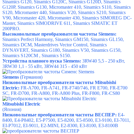
Sinamics G120
,
Sinamics G120C
,
Sinamics G120D
,
Sinamics
G120P
,
Sinamics G130
,
Micromaster 410
,
Sinamics S110
,
Sinamics
S120
,
Micromaster 440
,
Sinamics V20
,
Sinamics S210
,
Sinamics
V90
,
Micromaster 420
,
Micromaster 430
,
Sinamics SIMOREG DC-
Master
,
Sinamics SIMODRIVE 611
,
Sinamics SIMATIC ET
200PRO
.
Высоковольтные преобразователи частоты Siemens:
Sinamics Perfect Harmony
,
Sinamics GM150
,
Sinamics GL150
,
Sinamics DCM
,
Masterdrives Vector Control
, S
inamics
DYNAVERT
,
Sinamics G180
,
Sinamics V50
,
Sinamics G150
,
Sinamics S120CM
,
Sinamics S150
.
Устройства плавного пуска Siemens:
3RW40
5,5 - 250 кВт,
3RW30
1,1 - 55 кВт, 3
RW44
315 - 450 кВт
Siemens
(Германия)
Низковольтные преобразователи частоты
Mitsubishi
Electric
:
FR-А700,
FR-А741,
FR-F740/746,
FR E700,
FR-E700
SC,
FR-D700,
FR-A800,
FR-A800 Plus,
FR-F800,
FR-CS80
Mitsubishi Electric
(Япония)
Низковольтные преобразователи частоты ВЕСПЕР:
E4-
8400
,
E4-P8402
,
E5-P7500
,
E5-8200
,
E5-8500
,
E3-9100
,
EI-7011
,
EI-P7012
,
EI-9011
,
E2-MINI
,
E2-8300
,
E3-8100
,
E3-8100B