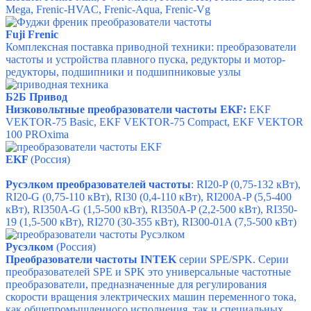
Mega, Frenic-HVAC, Frenic-Aqua, Frenic-Vg
Fuji Frenic
Комплексная поставка приводной техники: преобразователи
частоты и устройства плавного пуска, редукторы и мотор-
редукторы, подшипники и подшипниковые узлы
Б2Б Привод
Низковольтные преобразователи частоты EKF:
EKF
VEKTOR-75 Basic,
EKF VEKTOR-75 Compact,
EKF
VEKTOR
100 PROxima
EKF
(Россия)
Русэлком преобразователей частоты
: RI20-P (0,75-132 кВт),
RI20-G (0,75-110 кВт), RI30 (0,4-110 кВт), RI200A-P (5,5-400
кВт), RI350A-G (1,5-500 кВт), RI350A-P (2,2-500 кВт), RI350-
19 (1,5-500 кВт), RI270 (30-355 кВт), RI300-01A (7,5-500 кВт)
Русэлком
(Россия)
Преобразователи частоты INTEK
серии SPE/SPK. Серии
преобразователей
SPE и SPK это универсальные частотные
преобразователи, предназначенные для регулирования
скорости вращения электрических машин переменного тока,
как общепромышленного исполнения, так и специальных