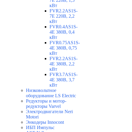
7E 220В, 1,5
кВт
FVR2.2AS1S-
7E 220В, 2,2
кВт
FVR0.4AS1S-
4E 380В, 0,4
кВт
FVR0.75AS1S-
4E 380В, 0,75
кВт
FVR2.2AS1S-
4E 380В, 2,2
кВт
FVR3.7AS1S-
4E 380В, 3,7
кВт
Низковольтное
оборудование LS Electric
Редукторы и мотор-
редукторы Varvel
Электродвигатели Neri
Motori
Энкодеры Innocont
ИБП Импульс