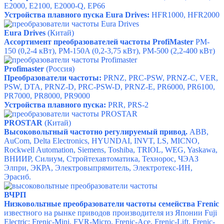
E2000
,
E2100
,
E2000-Q
,
EP66
Устройства плавного пуска Eura Drives:
HFR1000
,
HFR2000
Eura Drives
(Китай)
Ассортимент преобразователей частоты ProfiMaster
PM-
150 (
0,2-4 кВт),
PM-150A (
0,2-3,75 кВт),
PM-500 (
2,2-400 кВт)
Profimaster
(Россия)
Преобразователи частоты:
PRNZ
,
PRC-PSW
,
PRNZ-C
,
VER
,
PSW
,
DTA
,
PRNZ-D
,
PRC-PSW-D
,
PRNZ-E
,
PR6000
,
PR6100
,
PR7000
,
PR8000
,
PR9000
Устройства плавного пуска:
PRR
,
PRS-2
PROSTAR
(Китай)
Высоковольтный частотно регулируемый привод.
ABB,
AuСom, Delta Electronics, HYUNDAI, INVT, LS, MICNO,
Rockwell Automation, Siemens, Toshiba, TRIOL, WEG, Yaskawa,
ВНИИР, Силиум, Стройтехавтоматика, Технорос, ЧЭАЗ
Элпри, ЭКРА, Электровыпрямитель, Электротекс-ИН,
Эрасиб.
ВЧРП
Низковольтные преобразователи частоты семейства Frenic
известного на рынке приводов производителя из Японии Fuji
Electric: Frenic-Mini, FVR-Micro, Frenic-Ace, Frenic-Lift, Frenic-