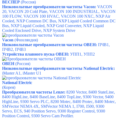
ВЕСПЕР
(Россия)
Низковольтные преобразователи частоты Vacon:
VACON
20
,
VACON 20 Cold Plate
,
VACON 100 INDUSTRIAL
,
VACON
100 FLOW
,
VACON 100 HVAC
,
VACON 100 NXC
,
NXP Air
Cooled
,
NXP Common DC Bus
,
NXP Liquid Cooled Common DC
Bus
,
NXP Liquid Cooled
,
NXP Grid Converter
,
NXP Liquid
Cooled Enclosed Drive
,
NXP System Drive
Vacon
(Финляндия)
Низковольтные преобразователи частоты ОВЕН:
ПЧВ1,
ПЧВ2,
ПЧВ3
Устройства плавного пуска ОВЕН:
УПП1,
УПП2
ОВЕН
(Россия)
Низковольтные преобразователи частоты
National Electric
:
iMaster A1, iMaster U1
National Electric
(Корея)
Преобразователи частоты Lenze:
8200 Vector, 8400 StateLine,
8400 HighLine, 8400 BaseLine, 8400 TopLine, 9300 Vector, 9400
HighLine, 9300 Servo PLC, 8200 Motec, 8400 Protec, 8400 Motec,
SMVector NEMA 4X, SMVector NEMA 1, I700, I500, 9300
Servo, ECS, 940 Position Servo, 9300 Register Control, 9300
Position Control, 9300 Servo Cam Profiler.