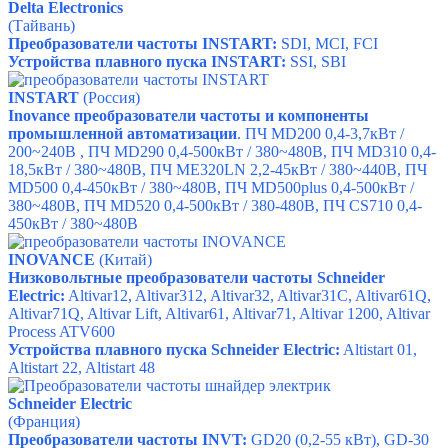
Delta Electronics
(Тайвань)
Преобразователи частоты INSTART:
SDI
,
MCI
,
FCI
Устройства плавного пуска INSTART:
SSI
,
SBI
INSTART
(Россия)
Inovance преобразователи частоты и компоненты
промышленной автоматизации
.
ПЧ MD200
0,4-3,7кВт /
200~240В ,
ПЧ MD290
0,4-500кВт / 380~480В,
ПЧ MD310
0,4-
18,5кВт / 380~480В,
ПЧ ME320LN
2,2-45кВт / 380~440В,
ПЧ
MD500
0,4-450кВт / 380~480В,
ПЧ MD500plus
0,4-500кВт /
380~480В,
ПЧ MD520
0,4-500кВт / 380-480В,
ПЧ CS710
0,4-
450кВт / 380~480В
INOVANCE
(Китай)
Низковольтные преобразователи частоты
Schneider
Electric
:
Altivar12
,
Altivar312
,
Altivar32
,
Altivar31C
,
Altivar61Q
,
Altivar71Q
,
Altivar Lift
,
Altivar61
,
Altivar71
,
Altivar 1200
,
Altivar
Process ATV600
Устройства плавного пуска
Schneider Electric
:
Altistart 01
,
Altistart 22
,
Altistart 48
Schneider Electric
(Франция)
Преобразователи частоты INVT:
GD20 (0,2-55 кВт), GD-30