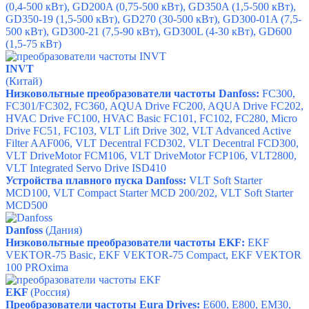
(0,4-500 кВт), GD200A (0,75-500 кВт), GD350A (1,5-500 кВт),
GD350-19 (1,5-500 кВт), GD270 (30-500 кВт), GD300-01A (7,5-
500 кВт), GD300-21 (7,5-90 кВт), GD300L (4-30 кВт), GD600
(1,5-75 кВт)
INVT
(Китай)
Низковольтные преобразователи частоты Danfoss:
FC300,
FC301/FC302, FC360, AQUA Drive FC200, AQUA Drive FC202,
HVAC Drive FC100, HVAC Basic FC101, FC102, FC280, Micro
Drive FC51, FC103, VLT Lift Drive 302, VLT Advanced Active
Filter AAF006, VLT Decentral FCD302, VLT Decentral FCD300,
VLT DriveMotor FCM106, VLT DriveMotor FCP106, VLT2800,
VLT Integrated Servo Drive ISD410
Устройства плавного пуска Danfoss:
VLT Soft Starter
MCD100, VLT Compact Starter MCD 200/202, VLT Soft Starter
MCD500
Danfoss
(Дания)
Низковольтные преобразователи частоты EKF:
EKF
VEKTOR-75 Basic, EKF VEKTOR-75 Compact, EKF VEKTOR
100 PROxima
EKF
(Россия)
Преобразователи частоты Eura Drives:
E600
,
E800
,
EM30
,