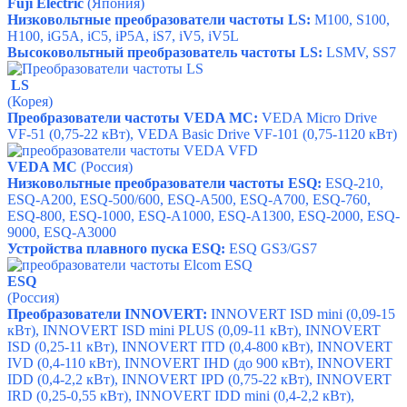
Fuji Electric
(Япония)
Низковольтные преобразователи частоты LS:
M100, S100,
H100, iG5A, iC5, iР5А, iS7, iV5, iV5L
Высоковольтный преобразователь частоты LS:
LSMV, SS7
LS
(Корея)
Преобразователи частоты VEDA MC:
VEDA Micro Drive
VF-51 (0,75-22 кВт), VEDA Basic Drive VF-101 (0,75-1120 кВт)
VEDA MC
(Россия)
Низковольтные преобразователи частоты ESQ:
ESQ-210,
ESQ-A200,
ESQ-500/600,
ESQ-A500,
ESQ-A700,
ESQ-760,
ESQ-800,
ESQ-1000,
ESQ-A1000,
ESQ-A1300,
ESQ-2000,
ESQ-
9000,
ESQ-A3000
Устройства плавного пуска ESQ:
ESQ
GS3/GS7
ESQ
(Россия)
Преобразователи INNOVERT:
INNOVERT ISD mini (0,09-15
кВт), INNOVERT ISD mini PLUS (0,09-11 кВт), INNOVERT
ISD (0,25-11 кВт), INNOVERT ITD (0,4-800 кВт), INNOVERT
IVD (0,4-110 кВт), INNOVERT IHD (до 900 кВт), INNOVERT
IDD (0,4-2,2 кВт), INNOVERT IPD (0,75-22 кВт), INNOVERT
IRD (0,25-0,55 кВт), INNOVERT IDD mini (0,4-2,2 кВт),