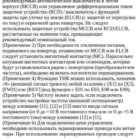
рекомендуемый автоматический выключатель в литом
корпусе (MCCB) или управляемое дифференциальным током
защитное устройство (RCD) / выключатель с функцией
защиты при утечке на землю (ELCB) (с защитой от перегрузки
по току) в первичной цепи инвертора. Не следует
использовать защитные устройства MCCB или RCD/ELCB,
рассчитанные на значения тока, превышающие
рекомендуемый номинальный ток.
(Примечание 2) При необходимости отключения питания,
подаваемого на инвертор, независимо от MCCB или
ELCB
следует установить магнитный контактор (MC). Параллельно
катушкам магнитных контакторов или соленоидов, которые
будут устанавливаться рядом с инвертором (преобразователем
частоты), необходимо включать поглотители перенапряжения.
(Примечание 4) Функцию THR можно использовать, назначив
«9» (внешний сигнал тревоги) любой из клемм с
[X1] по [X3],
[FWD] или [REV] (код функции с E01 по E03, E98 или E99).
(Примечание 5) Частоту можно задать, если подключить
устройство настройки частоты (внешний
потенциометр)
между клеммами [11], [12] и [13] вместо ввода сигнала
напряжения (от 0 до +10
В постоянного тока или от 0 до +5 В
постоянного тока) между клеммами [12] и [11].
(Примечание 6) Для подключения цепи управления
необходимо использовать экранированные провода или
витые
пары. При использовании экранированных проводов следует