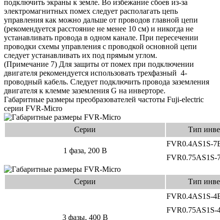
подключить экраны к земле. Во избежание сбоев из-за
электромагнитных помех следует располагать цепь
управления как можно дальше от проводов главной цепи
(рекомендуется расстояние не менее 10 см) и никогда не
устанавливать провода в одном канале. При пересечении
проводки схемы управления с проводкой основной цепи
следует устанавливать их под прямым углом.
(Примечание 7) Для защиты от помех при подключении
двигателя рекомендуется использовать трехфазный
4-
проводный кабель. Следует подключить провода заземления
двигателя к клемме заземления G на инверторе.
Габаритные размеры преобразователей частоты Fuji-electric
серии FVR-Micro
Серии
Тип инве
FVR0.4AS1S-7
1 фаза, 200 В
FVR0.75AS1S-
Серии
Тип инве
FVR0.4AS1S-4
FVR0.75AS1S-
3 фазы, 400 В