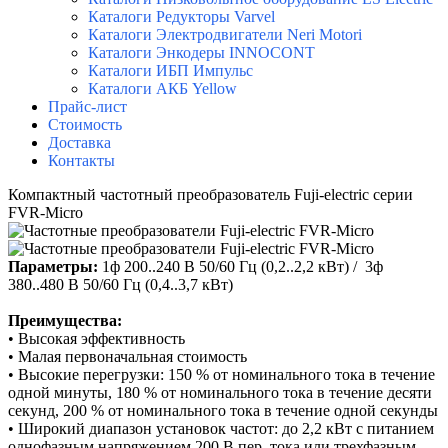
Каталоги Редукторы Varvel
Каталоги Электродвигатели Neri Motori
Каталоги Энкодеры INNOCONT
Каталоги ИБП Импульс
Каталоги АКБ Yellow
Прайс-лист
Стоимость
Доставка
Контакты
Компактный частотный преобразователь Fuji-electric серии
FVR-Micro
Параметры:
1ф 200..240 В 50/60 Гц (0,2..2,2 кВт) / 3ф
380..480 В 50/60 Гц (0,4..3,7 кВт)
Преимущества:
•
Высокая эффективность
•
Малая первоначальная стоимость
•
Высокие перегрузки: 150 % от номинального тока в течение
одной минуты, 180 % от номинального тока в течение десяти
секунд, 200 % от номинального тока в течение одной секунды
•
Широкий диапазон установок частот: до 2,2 кВт с питанием
однофазным напряжением 200 В пер. тока или трехфазным