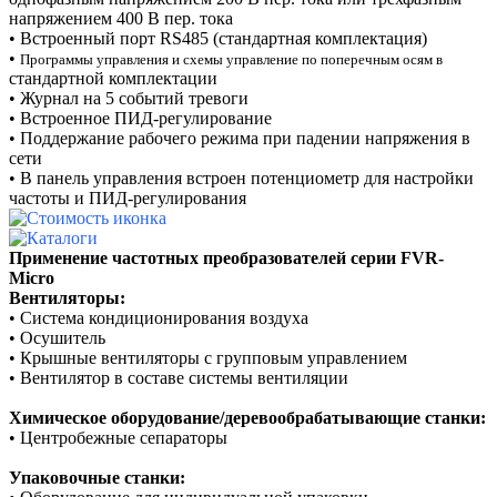
напряжением 400 В пер.
тока
•
Встроенный порт
RS
485 (стандартная
комплектация)
•
Программы управления и схемы управление по поперечным осям
в
стандартной комплектации
•
Журнал на 5 событий
тревоги
•
Встроенное
ПИД-регулирование
•
Поддержание рабочего режима при падении напряжения в
сети
•
В панель управления встроен потенциометр для настройки
частоты
и ПИД-регулирования
Применение частотных преобразователей серии FVR-
Micro
Вентиляторы:
•
Система кондиционирования воздуха
•
Осушитель
•
Крышные вентиляторы с групповым управлением
•
Вентилятор в составе системы вентиляции
Химическое оборудование/деревообрабатывающие станки:
•
Центробежные сепараторы
Упаковочные станки: