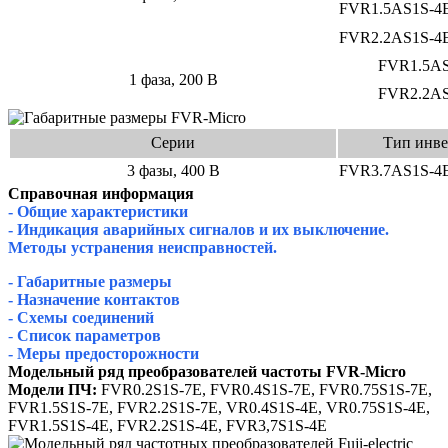
FVR1.5AS1S-4
FVR2.2AS1S-4
FVR1.5AS
1 фаза, 200 В
FVR2.2AS
Серии
Тип инве
3 фазы, 400 В
FVR3.7AS1S-4
Справочная информация
- Общие характеристики
- Индикация аварийных сигналов и их выключение.
Методы устранения неисправностей.
- Габаритные размеры
- Назначение контактов
- Схемы соединений
-
Список параметров
- Меры предосторожности
Модельный ряд преобразователей частоты FVR-Micro
Модели ПЧ:
FVR0.2S1S-7E,
FVR0.4S1S-7E, FVR0.75S1S-7E,
FVR1.5S1S-7E, FVR2.2S1S-7E, VR0.4S1S-4E, VR0.75S1S-4E,
FVR1.5S1S-4E, FVR2.2S1S-4E, FVR3,7S1S-4E