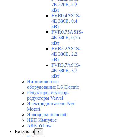
7E 220В, 2,2
кВт
FVR0.4AS1S-
4E 380В, 0,4
кВт
FVR0.75AS1S-
4E 380В, 0,75
кВт
FVR2.2AS1S-
4E 380В, 2,2
кВт
FVR3.7AS1S-
4E 380В, 3,7
кВт
Низковольтное
оборудование LS Electric
Редукторы и мотор-
редукторы Varvel
Электродвигатели Neri
Motori
Энкодеры Innocont
ИБП Импульс
АКБ Yellow
Каталоги
▼